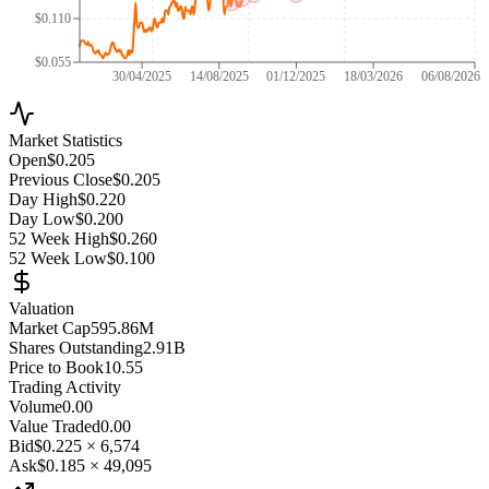
$0.110
$0.055
30/04/2025
14/08/2025
01/12/2025
18/03/2026
06/08/2026
Market Statistics
Open
$0.205
Previous Close
$0.205
Day High
$0.220
Day Low
$0.200
52 Week High
$0.260
52 Week Low
$0.100
Valuation
Market Cap
595.86M
Shares Outstanding
2.91B
Price to Book
10.55
Trading Activity
Volume
0.00
Value Traded
0.00
Bid
$0.225
×
6,574
Ask
$0.185
×
49,095