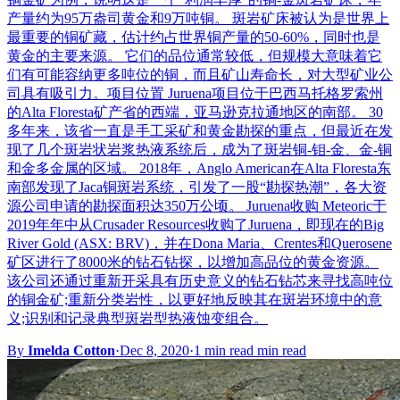
产量约为95万盎司黄金和9万吨铜。 斑岩矿床被认为是世界上
最重要的铜矿藏，估计约占世界铜产量的50-60%，同时也是
黄金的主要来源。 它们的品位通常较低，但规模大意味着它
们有可能容纳更多吨位的铜，而且矿山寿命长，对大型矿业公
司具有吸引力。项目位置 Juruena项目位于巴西马托格罗索州
的Alta Floresta矿产省的西端，亚马逊克拉通地区的南部。 30
多年来，该省一直是手工采矿和黄金勘探的重点，但最近在发
现了几个斑岩状岩浆热液系统后，成为了斑岩铜-钼-金、金-铜
和金多金属的区域。 2018年，Anglo American在Alta Floresta东
南部发现了Jaca铜斑岩系统，引发了一股“勘探热潮”，各大资
源公司申请的勘探面积达350万公顷。 Juruena收购 Meteoric于
2019年年中从Crusader Resources收购了Juruena，即现在的Big
River Gold (ASX: BRV)，并在Dona Maria、Crentes和Querosene
矿区进行了8000米的钻石钻探，以增加高品位的黄金资源。
该公司还通过重新开采具有历史意义的钻石钻芯来寻找高吨位
的铜金矿;重新分类岩性，以更好地反映其在斑岩环境中的意
义;识别和记录典型斑岩型热液蚀变组合。
By
Imelda Cotton
·
Dec 8, 2020
·
1 min read min read