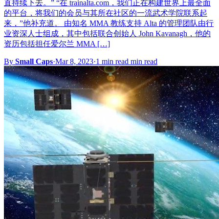
直持续下去。” “在 trainalta.com，我们正在构建世界上最全面
的平台，将我们的会员与其所在社区的一流武术学院联系起
来，”他补充道。 由知名 MMA 教练支持 Alta 的管理团队由行
业资深人士组成，其中包括联合创始人 John Kavanagh，他的
资历包括担任爱尔兰 MMA […]
By
Small Caps
·
Mar 8, 2023
·
1 min read min read