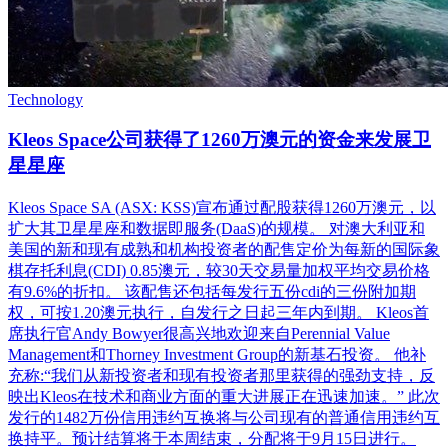
Technology
Kleos Space公司获得了1260万澳元的资金来发展卫
星星座
Kleos Space SA (ASX: KSS)宣布通过配股获得1260万澳元，以
扩大其卫星星座和数据即服务(DaaS)的规模。 对澳大利亚和
美国的新和现有成熟和机构投资者的配售定价为每新的国际象
棋存托利息(CDI) 0.85澳元，较30天交易量加权平均交易价格
有9.6%的折扣。 该配售还包括每发行五份cdi的三份附加期
权，可按1.20澳元执行，自发行之日起三年内到期。 Kleos首
席执行官Andy Bowyer很高兴地欢迎来自Perennial Value
Management和Thorney Investment Group的新基石投资。 他补
充称:“我们从新投资者和现有投资者那里获得的强劲支持，反
映出Kleos在技术和商业方面的重大进展正在迅速加速。” 此次
发行的1482万份信用违约互换将与公司现有的普通信用违约互
换持平。预计结算将于本周结束，分配将于9月15日进行。