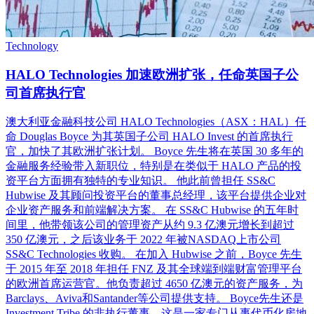
Technology
HALO Technologies 加速欧洲扩张，任命英国子公
司首席执行官
澳大利亚金融科技公司 HALO Technologies（ASX：HAL）任
命 Douglas Boyce 为其英国子公司 HALO Invest 的首席执行
官，加快了其欧洲扩张计划。 Boyce 先生将在英国 30 多年的
金融服务经验带入新职位，特别是在类似于 HALO 产品的投
资平台方面拥有独特的专业知识。 他此前曾担任 SS&C
Hubwise 及其顾问投资平台的董事总经理，该平台提供企业对
企业资产服务和前端解决方案。 在 SS&C Hubwise 的五年时
间里，他带领该公司的管理资产从约 9.3 亿澳元增长到超过
350 亿澳元，之后该业务于 2022 年被NASDAQ上市公司
SS&C Technologies 收购。 在加入 Hubwise 之前，Boyce 先生
于 2015 年至 2018 年担任 FNZ 及其全球端到端财富管理平台
的欧洲首席运营官。他负责超过 4650 亿澳元的资产服务，为
Barclays、Aviva和Santander等公司提供支持。 Boyce先生还是
Investment Tribe 的非执行董事，这是一家专门从事代币化房地