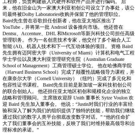
工程师，负责构建嵌入式硬件和软件产品并进行编码。 后
来，他在旧金山为一家澳大利亚初创公司设立了办事处，该公
司最终被Dolby Laboratories收购并保留了他的管理职位。
Baird先生曾在谷歌担任创新者，他在亚太地区推出了
YouTube，并将第一批 Android 设备推向市场。 他还曾在
Dentsu、Accenture、DHL 和Microsoft等新兴科技公司担任高级
管理职务。 作为一名创意技术专家，他交付了多个融合人工
智能 (AI)、机器人技术和下一代互动体验的项目。 资格 Baird
先生拥有迈阿密大学（University of Miami）计算机和电气工程
学士学位以及澳大利亚管理研究生院（Australian Graduate
School of Management）工商管理硕士学位。 他在哈佛商学院
（Harvard Business School）完成了颠覆性战略领导力课程，并
在康奈尔大学（Cornell University）（纽约）完成了多元化和
包容性证书课程。 Baird先生目前是新加坡一家科技初创公司
的联合创始人。 他还担任亚太地区初创和规模化企业的独立
战略和管理顾问。 主席致欢迎辞 Unith 董事长 Sytze Voulon 欢
迎 Baird 先生加入董事会。 他说：“Justin对我们行业的丰富经
验和深入了解为我们的组织提供了独特的技能，帮助我们继续
通过我们的数字人类平台彻底改变数字对话。” “他的任命扩
大了我们董事会的互补技能，反映了我们对维持最高领导和治
理标准的承诺。”