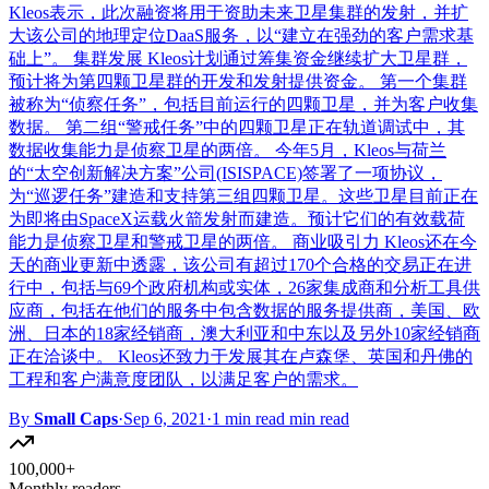
Kleos表示，此次融资将用于资助未来卫星集群的发射，并扩
大该公司的地理定位DaaS服务，以“建立在强劲的客户需求基
础上”。 集群发展 Kleos计划通过筹集资金继续扩大卫星群，
预计将为第四颗卫星群的开发和发射提供资金。 第一个集群
被称为“侦察任务”，包括目前运行的四颗卫星，并为客户收集
数据。 第二组“警戒任务”中的四颗卫星正在轨道调试中，其
数据收集能力是侦察卫星的两倍。 今年5月，Kleos与荷兰
的“太空创新解决方案”公司(ISISPACE)签署了一项协议，
为“巡逻任务”建造和支持第三组四颗卫星。这些卫星目前正在
为即将由SpaceX运载火箭发射而建造。预计它们的有效载荷
能力是侦察卫星和警戒卫星的两倍。 商业吸引力 Kleos还在今
天的商业更新中透露，该公司有超过170个合格的交易正在进
行中，包括与69个政府机构或实体，26家集成商和分析工具供
应商，包括在他们的服务中包含数据的服务提供商，美国、欧
洲、日本的18家经销商，澳大利亚和中东以及另外10家经销商
正在洽谈中。 Kleos还致力于发展其在卢森堡、英国和丹佛的
工程和客户满意度团队，以满足客户的需求。
By
Small Caps
·
Sep 6, 2021
·
1 min read min read
100,000+
Monthly readers