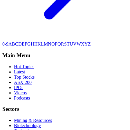
0-9
A
B
C
D
E
F
G
H
I
J
K
L
M
N
O
P
Q
R
S
T
U
V
W
X
Y
Z
Main Menu
Hot Topics
Latest
Top Stocks
ASX 200
IPOs
Videos
Podcasts
Sectors
Mining & Resources
Biotechnology