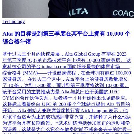
Technology
Alta 的目标是到第三季度在其平台上拥有 10,000 个
综合格斗馆
基于过去三个月的快速发展，Alta Global Group 有望在 2023
年第三季度 (Q3) 的市场技术平台上拥有 10,000 家健身房。 这
家科技公司的平台 trainalta.com 面向增长最快的体育市场——
综合格斗 (MMA)——开设健身课程，在全球拥有超过 100,000
家健身房。 在过去三个月中，Alta 平台上的健身房数量增长
了 10 倍，达到 1,300 家，预计到第三季度将达到 10,000 家。
该平台采用的主要推动力是 Alta 与总部位于美国的 UFC
GYM 的合作伙伴关系，后者将于 4 月开始推出现场健身房。
这将标志着最终向 UFC 的 200 多个全球站点提供 Alta 节目的
开始。 Alta 创始人兼联席首席执行官 Nick Langton 表示，他
对该平台迄今为止的成功感到非常兴奋，并解释了为什么他认
为该平台具有长期前景。 “武术训练包括参加真正的运动和学
习课程，这就是为什么它会在健身时尚不断来来去去的时候一