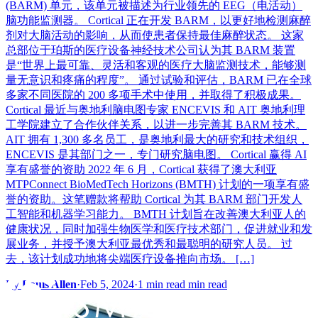
(BARM) 单元，该单元被描述为行业领先的 EEG（电活动）
脑功能监测器。 Cortical 正在开发 BARM，以更好地检测麻醉
剂对大脑活动的影响，从而使患者保持最佳麻醉状态。 这家
总部位于珀斯的医疗设备神经技术公司认为其 BARM 装置
是“世界上最可靠、灵活和客观的医疗大脑监测技术，能够测
量无意识和疼痛的程度”。 通过试验和评估，BARM 已在全球
多家不同医院的 200 多项手术中使用，并取得了积极成果。
Cortical 最近与奥地利脑电图专家 ENCEVIS 和 AIT 奥地利理
工学院建立了合作伙伴关系，以进一步完善其 BARM 技术。
AIT 拥有 1,300 多名员工，是奥地利最大的研究和技术组织，
ENCEVIS 是其部门之一，专门研究脑电图。 Cortical 赢得 AI
享有盛誉的资助 2022 年 6 月，Cortical 获得了澳大利亚
MTPConnect BioMedTech Horizo​​ns (BMTH) 计划的一项享有盛
誉的资助。这笔赠款将帮助 Cortical 为其 BARM 部门开发人
工智能和机器学习能力。 BMTH 计划旨在改善澳大利亚人的
健康状况，同时加强生物医学和医疗技术部门，促进就业和发
展业务，并授予澳大利亚最优秀和最聪明的研究人员。 过
去，该计划成功地将尖端医疗设备推向市场。 […]
By
Louis Allen
·
Feb 5, 2024
·
1 min read min read