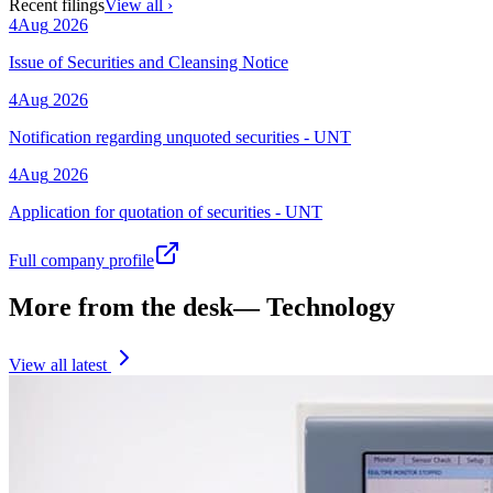
Recent filings
View all ›
4
Aug
2026
Issue of Securities and Cleansing Notice
4
Aug
2026
Notification regarding unquoted securities - UNT
4
Aug
2026
Application for quotation of securities - UNT
Full company profile
More from the desk
—
Technology
View all latest