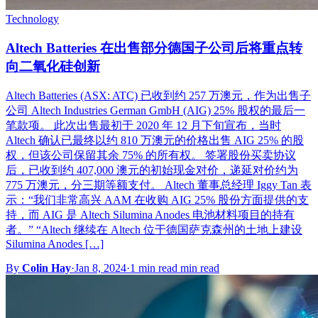
Technology
Altech Batteries 在出售部分德国子公司后将重点转
向二氧化硅创新
Altech Batteries (ASX: ATC) 已收到约 257 万澳元，作为出售子
公司 Altech Industries German GmbH (AIG) 25% 股权的最后一
笔款项。 此次出售最初于 2020 年 12 月下旬宣布，当时
Altech 确认已最终以约 810 万澳元的价格出售 AIG 25% 的股
权，但该公司保留其余 75% 的所有权。 签署股份买卖协议
后，已收到约 407,000 澳元的初始现金对价，递延对价约为
775 万澳元，分三期等额支付。 Altech 董事总经理 Iggy Tan 表
示：“我们非常高兴 AAM 在收购 AIG 25% 股份方面提供的支
持，而 AIG 是 Altech Silumina Anodes 电池材料项目的持有
者。” “Altech 继续在 Altech 位于德国萨克森州的土地上建设
Silumina Anodes […]
By
Colin Hay
·
Jan 8, 2024
·
1 min read min read