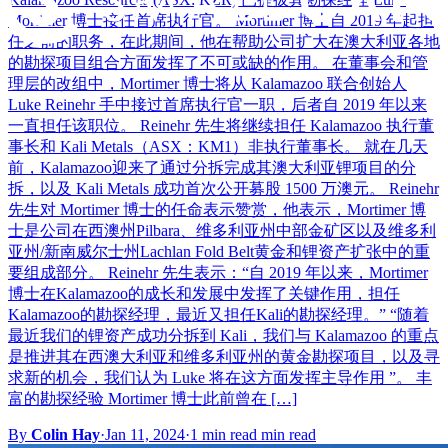
Mortimer 博士接任首席执行官。 Mortimer 博士自 2019 年起担
任之前的职务，在此期间，他在帮助公司扩大在澳大利亚各地
的勘探项目组合方面发挥了不可或缺的作用。 在董事会和管
理层的改组中，Mortimer 博士将从 Kalamazoo 联合创始人
Luke Reinehr 手中接过首席执行官一职，后者自 2019 年以来
一直担任该职位。 Reinehr 先生将继续担任 Kalamazoo 执行董
事长和 Kali Metals（ASX：KM1）非执行董事长。 就在几天
前，Kalamazoo迎来了通过分拆完成其澳大利亚锂项目的分
拆，以及 Kali Metals 成功首次公开募股 1500 万澳元。 Reinehr
先生对 Mortimer 博士的任命表示赞赏，他表示，Mortimer 博
士是公司在西澳州Pilbara、维多利亚州中部金矿区以及维多利
亚州/新南威尔士州Lachlan Fold Belt黄金和锂资产扩张中的重
要组成部分。 Reinehr 先生表示：“自 2019 年以来，Mortimer
博士在Kalamazoo的成长和发展中发挥了关键作用，担任
Kalamazoo的勘探经理，最近又担任Kali的勘探经理。” “随着
最近我们的锂资产成功分拆到 Kali，我们与 Kalamazoo 的重点
是推进其在西澳大利亚和维多利亚州的黄金勘探项目，以及寻
求新的机会，我们认为 Luke 将在这方面发挥主导作用 ”。 丰
富的勘探经验 Mortimer 博士此前曾在 […]
By
Colin Hay
·
Jan 11, 2024
·
1 min read min read