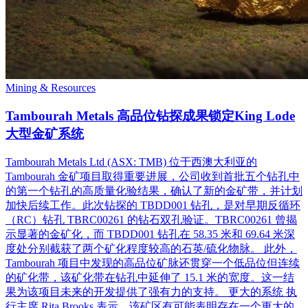
Mining & Resources
Tambourah Metals 高品位钻探成果锁定King Lode
大型金矿系统
Tambourah Metals Ltd (ASX: TMB) 位于西澳大利亚的
Tambourah 金矿项目取得重要进展，公司收到首批五个钻孔中
的第一个钻孔的高质量化验结果，确认了新的金矿带，并计划
加快后续工作。此次钻探的 TBDD001 钻孔，是对早期反循环
（RC）钻孔 TBRC00261 的钻石双孔验证。TBRC00261 曾揭
示显著的金矿化，而 TBDD001 钻孔在 58.35 米和 69.64 米深
度处分别截获了两个矿化程度较高的石英/硫化物脉。 此外，
Tambourah 项目中发现的高品位矿脉还贯穿一个低品位但连续
的矿化带，该矿化带在钻孔中延伸了 15.1 米的宽度。这一结
果为该项目未来的开发提供了强有力的支持。 更大的系统 执
行主席 Rita Brooks 表示，该矿区有可能表明存在一个更大的