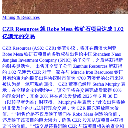
Mining & Resources
CZR Resources 就 Robe Mesa 铁矿石项目达成 1.02
亿澳元的交易
CZR Resources (ASX: CZR) 签署协议，将其在西澳大利亚
Robe Mesa 铁矿石项目的多数权益出售给中国Shenzhen Naao
Jianglan Investment Company (SNIC) 的子公司，之后将获得新
的财务灵活性。 出售其全资子公司 Zanthus Resources 所获得
的 1.02 亿澳元 CZR 对于一家在与 Miracle Iron Resources 签订
具有约束力的股份出售协议时市值为 4700 万澳元的公司来说
被认为是一笔可观的回报。 CZR 董事总经理 Stefan Murphy 表
示，在全现金收购要约中，该公司将在交易完成后获得 80%
的现金对价，其余 20% 将在首次发货或 2025 年 6 月 30 日
（以较早者为准）时获得。 Murphy先生表示：“此次出售将通
过非常及时的方式进行现金交易，为 CZR 股东释放巨大价
值。” “销售价格不仅反映了我们在 Robe Mesa 创造的价值，
还反映了该项目的巨大潜力，确保 CZR 股东从该项目中获得
适当的价值。” “该交易还将消除 CZR 与该项目相关的资金和