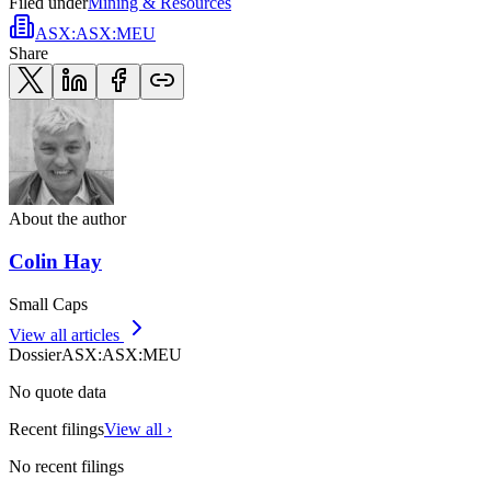
Filed under
Mining & Resources
ASX
:
ASX:MEU
Share
About the author
Colin Hay
Small Caps
View all articles
Dossier
ASX
:
ASX:MEU
No quote data
Recent filings
View all ›
No recent filings