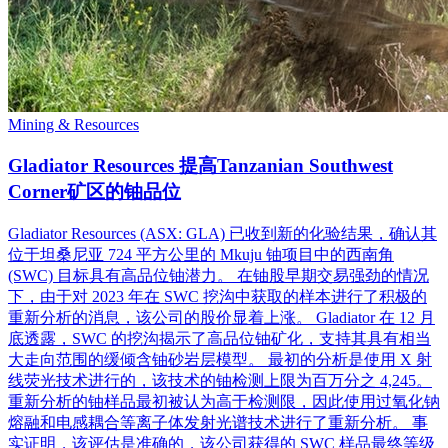
Mining & Resources
Gladiator Resources 提高Tanzanian Southwest
Corner矿区的铀品位
Gladiator Resources (ASX: GLA) 已收到新的化验结果，确认其
位于坦桑尼亚 724 平方公里的 Mkuju 铀项目中的西南角
(SWC) 目标具有高品位铀潜力。 在铀股早期交易强劲的情况
下，由于对 2023 年在 SWC 挖沟中获取的样本进行了积极的
重新分析的消息，该公司的股价显着上涨。 Gladiator 在 12 月
底透露，SWC 的挖沟揭示了高品位铀矿化，支持其具有相当
大走向范围的缓倾含铀砂岩层模型。 最初的分析是使用 X 射
线荧光技术进行的，该技术的铀检测上限为百万分之 4,245。
重新分析的铀样品最初被认为高于检测限，因此使用过氧化钠
熔融和电感耦合等离子体发射光谱技术进行了重新分析。 事
实证明，该评估是准确的，该公司获得的 SWC 样品最终等级