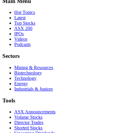
Main Menu
Hot Topics
Latest
Top Stocks
ASX 200
IPOs
Videos
Podcasts
Sectors
Mining & Resources
Biotechnology
Technology
Energy
Industrials & Juniors
Tools
ASX Announcements
Volume Stocks
Director Trades
Shorted Stocks