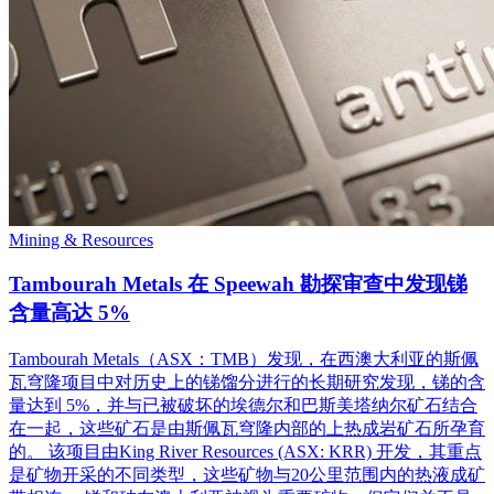
Mining & Resources
Tambourah Metals 在 Speewah 勘探审查中发现锑
含量高达 5%
Tambourah Metals（ASX：TMB）发现，在西澳大利亚的斯佩
瓦穹隆项目中对历史上的锑馏分进行的长期研究发现，锑的含
量达到 5%，并与已被破坏的埃德尔和巴斯美塔纳尔矿石结合
在一起，这些矿石是由斯佩瓦穹隆内部的上热成岩矿石所孕育
的。 该项目由King River Resources (ASX: KRR) 开发，其重点
是矿物开采的不同类型，这些矿物与20公里范围内的热液成矿