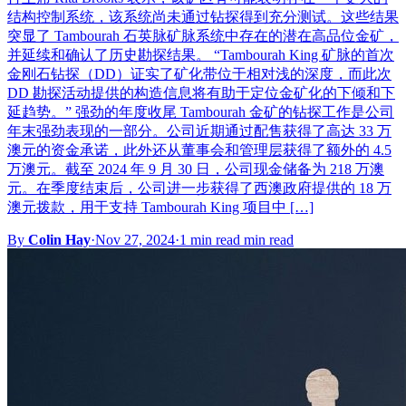
结构控制系统，该系统尚未通过钻探得到充分测试。这些结果
突显了 Tambourah 石英脉矿脉系统中存在的潜在高品位金矿，
并延续和确认了历史勘探结果。 “Tambourah King 矿脉的首次
金刚石钻探（DD）证实了矿化带位于相对浅的深度，而此次
DD 勘探活动提供的构造信息将有助于定位金矿化的下倾和下
延趋势。” 强劲的年度收尾 Tambourah 金矿的钻探工作是公司
年末强劲表现的一部分。公司近期通过配售获得了高达 33 万
澳元的资金承诺，此外还从董事会和管理层获得了额外的 4.5
万澳元。截至 2024 年 9 月 30 日，公司现金储备为 218 万澳
元。在季度结束后，公司进一步获得了西澳政府提供的 18 万
澳元拨款，用于支持 Tambourah King 项目中 […]
By
Colin Hay
·
Nov 27, 2024
·
1 min read min read