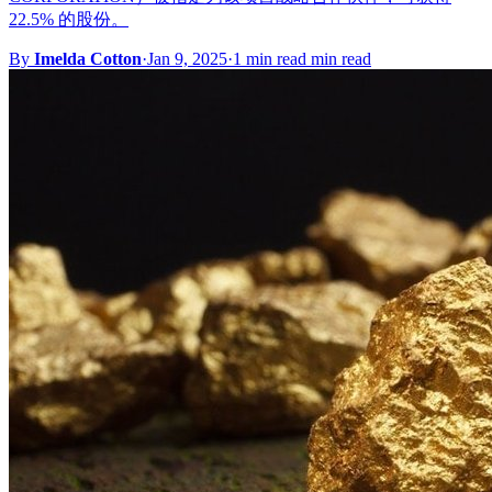
22.5% 的股份。
By
Imelda Cotton
·
Jan 9, 2025
·
1 min read min read