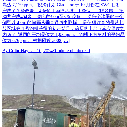
高达 7,139 ppm。 挖沟计划 Gladiator 于 10 月份在 SWC 目标
完成了 5 条战壕：4 条位于南肢区域，1 条位于北肢区域。 挖
沟共完成454米，深度在3.0m至3.9m之间。 沿每个沟渠的一个
侧壁以 4.0m 的间隔从垂直通道中取样。 最值得注意的是从北
肢区域第 4 号沟槽获得的初步结果，该层的上部（真实厚度约
为 2m）返回的平均品位为 1,935ppm。 沟槽下方材料的平均品
位为 676ppm。 根据附近 2008 […]
By
Colin Hay
·
Jan 10, 2024
·
1 min read min read