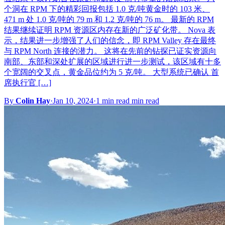
个洞在 RPM 下的精彩回报包括 1.0 克/吨黄金时的 103 米、
471 m 处 1.0 克/吨的 79 m 和 1.2 克/吨的 76 m。 最新的 RPM
结果继续证明 RPM 资源区内存在新的广泛矿化带。 Nova 表
示，结果进一步增强了人们的信念，即 RPM Valley 存在最终
与 RPM North 连接的潜力。 这将在先前的钻探已证实资源向
南部、东部和深处扩展的区域进行进一步测试，该区域有十多
个宽阔的交叉点，黄金品位约为 5 克/吨。 大型系统已确认 首
席执行官 […]
By
Colin Hay
·
Jan 10, 2024
·
1 min read min read