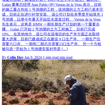
Galan 董事总经理 Juan Pablo (JP) Vargas de la Vega 表示，目前
的施工重点包括 1 号池塘的工程，该池塘的土方工程已基本完
成，目前正在进行衬管安装。 该公司计划在本季度开始填充 1
号池塘，以便今年夏天开始盐水蒸发过程。 Vargas de la Vega
先生表示，这将是 HMW 一期长期生产计划的第一个重要步
骤。 Galan 已开始 2 号池塘的土方工程施工，目前已完成
10%。 在其他地方，该公司在该项目的生产井方面正在取得
重大进展，目前已建成或正在建设 9 口生产井。 一期生产仅
需要六口井。 一期和二期总共需要23口生产井。 另一个方框
被勾选 “开始为 1 号池塘安装衬垫是 […]
By
Colin Hay
·
Jan 9, 2024
·
1 min read min read