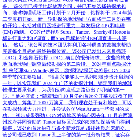
备。 该公司已授予地球物理合同，并已开始选择钻探承包
商，地球物理现场工作计划于 2 月开始，钻探将于 2024 年第
二季度初开始。 新一轮勘探的地球物理方面将于二月份在韦
伯开始，包括对项目区域进行重力、激发极化 (IP) 和电磁
(EM) 勘测。 CGN已选择对Surus、Tantor、Snorky和Horton目
标进行重力和IP调查，而Shep目标将通过EM调查进一步评
估。 然后，该公司的技术团队将利用各种调查的数据来帮助
完善每个目标的最终钻探位置。 该公司已发出未来反循环
（RC）和金刚石钻探（DD）项目的报价请求。 这些将构成
地面地球物理调查后续勘探的第二阶段。 2024年重点勘探计
划 总经理Stan Wholley表示，勘探和钻探活动将是CGN 2024
年季节的主要项目。 “很高兴能够以一系列积极步骤开启新的
一年，以实现我们 2024 年广泛的勘探计划。锁定我们的地球
物理主要承包商，为我们迈向发现之路迈出了明确的第一
步。” 他补充道：“随着我们 10 月份的首次公开募股取得了巨
大成功，筹集了 1000 万澳元，我们现在处于有利地位，可以
在勘探领域大力推进，并尝试效仿West Arunta一些邻国的成
功。” 初步成果强劲 CGN对该地区的信心因去年 11 月在西澳
州政府共同资助的 Tantor 目标区完成的积极钻探活动而得到
提振，该处的首次钻孔与多个新发现的超镁铁质岩床相交。
该公司现已收到 Tantor 孔上半部的第一批分析结果，证实存