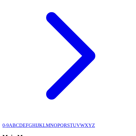
0-9
A
B
C
D
E
F
G
H
I
J
K
L
M
N
O
P
Q
R
S
T
U
V
W
X
Y
Z