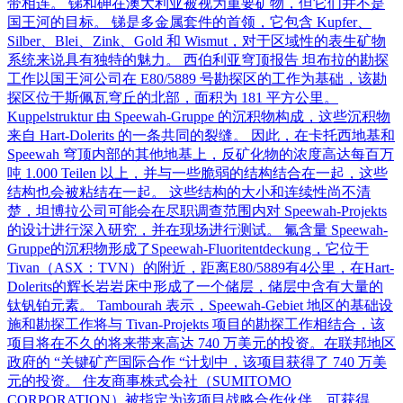
带相连。 锑和砷在澳大利亚被视为重要矿物，但它们并不是
国王河的目标。 锑是多金属套件的首领，它包含 Kupfer、
Silber、Blei、Zink、Gold 和 Wismut，对于区域性的表生矿物
系统来说具有独特的魅力。 西伯利亚穹顶报告 坦布拉的勘探
工作以国王河公司在 E80/5889 号勘探区的工作为基础，该勘
探区位于斯佩瓦穹丘的北部，面积为 181 平方公里。
Kuppelstruktur 由 Speewah-Gruppe 的沉积物构成，这些沉积物
来自 Hart-Dolerits 的一条共同的裂缝。 因此，在卡托西地基和
Speewah 穹顶内部的其他地基上，反矿化物的浓度高达每百万
吨 1.000 Teilen 以上，并与一些脆弱的结构结合在一起，这些
结构也会被粘结在一起。 这些结构的大小和连续性尚不清
楚，坦博拉公司可能会在尽职调查范围内对 Speewah-Projekts
的设计进行深入研究，并在现场进行测试。 氟含量 Speewah-
Gruppe的沉积物形成了Speewah-Fluoritentdeckung，它位于
Tivan（ASX：TVN）的附近，距离E80/5889有4公里，在Hart-
Dolerits的辉长岩岩床中形成了一个储层，储层中含有大量的
钛钒铂元素。 Tambourah 表示，Speewah-Gebiet 地区的基础设
施和勘探工作将与 Tivan-Projekts 项目的勘探工作相结合，该
项目将在不久的将来带来高达 740 万美元的投资。在联邦地区
政府的 “关键矿产国际合作 “计划中，该项目获得了 740 万美
元的投资。 住友商事株式会社（SUMITOMO
CORPORATION）被指定为该项目战略合作伙伴，可获得