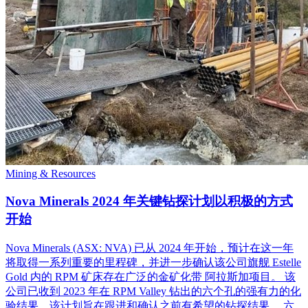
Mining & Resources
Nova Minerals 2024 年关键钻探计划以积极的方式
开始
Nova Minerals (ASX: NVA) 已从 2024 年开始，预计在这一年
将取得一系列重要的里程碑，并进一步确认该公司旗舰 Estelle
Gold 内的 RPM 矿床存在广泛的金矿化带 阿拉斯加项目。 该
公司已收到 2023 年在 RPM Valley 钻出的六个孔的强有力的化
验结果，该计划旨在跟进和确认之前有希望的钻探结果。 六