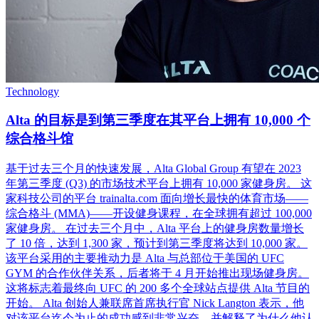
Technology
Alta 的目标是到第三季度在其平台上拥有 10,000 个
综合格斗馆
基于过去三个月的快速发展，Alta Global Group 有望在 2023
年第三季度 (Q3) 的市场技术平台上拥有 10,000 家健身房。 这
家科技公司的平台 trainalta.com 面向增长最快的体育市场——
综合格斗 (MMA)——开设健身课程，在全球拥有超过 100,000
家健身房。 在过去三个月中，Alta 平台上的健身房数量增长
了 10 倍，达到 1,300 家，预计到第三季度将达到 10,000 家。
该平台采用的主要推动力是 Alta 与总部位于美国的 UFC
GYM 的合作伙伴关系，后者将于 4 月开始推出现场健身房。
这将标志着最终向 UFC 的 200 多个全球站点提供 Alta 节目的
开始。 Alta 创始人兼联席首席执行官 Nick Langton 表示，他
对该平台迄今为止的成功感到非常兴奋，并解释了为什么他认