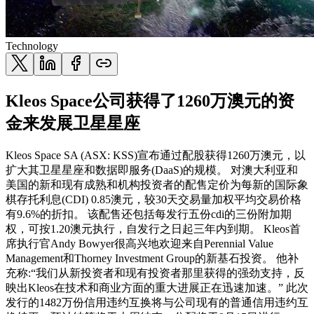
Technology
Kleos Space公司获得了1260万澳元的资
金来发展卫星星座
Kleos Space SA (ASX: KSS)宣布通过配股获得1260万澳元，以
扩大其卫星星座和数据即服务(DaaS)的规模。 对澳大利亚和
美国的新和现有成熟和机构投资者的配售定价为每新的国际象
棋存托利息(CDI) 0.85澳元，较30天交易量加权平均交易价格
有9.6%的折扣。 该配售还包括每发行五份cdi的三份附加期
权，可按1.20澳元执行，自发行之日起三年内到期。 Kleos首
席执行官Andy Bowyer很高兴地欢迎来自Perennial Value
Management和Thorney Investment Group的新基石投资。 他补
充称:“我们从新投资者和现有投资者那里获得的强劲支持，反
映出Kleos在技术和商业方面的重大进展正在迅速加速。” 此次
发行的1482万份信用违约互换将与公司现有的普通信用违约互