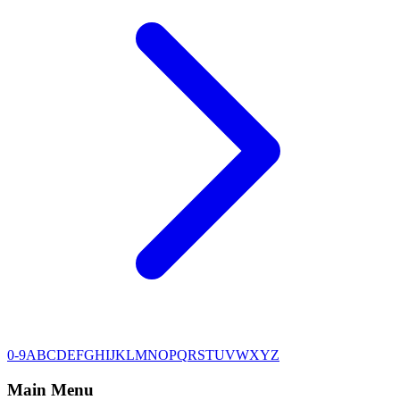
0-9
A
B
C
D
E
F
G
H
I
J
K
L
M
N
O
P
Q
R
S
T
U
V
W
X
Y
Z
Main Menu