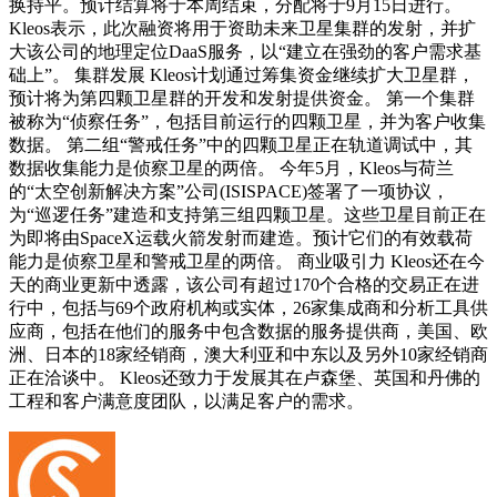
换持平。预计结算将于本周结束，分配将于9月15日进行。
Kleos表示，此次融资将用于资助未来卫星集群的发射，并扩
大该公司的地理定位DaaS服务，以“建立在强劲的客户需求基
础上”。 集群发展 Kleos计划通过筹集资金继续扩大卫星群，
预计将为第四颗卫星群的开发和发射提供资金。 第一个集群
被称为“侦察任务”，包括目前运行的四颗卫星，并为客户收集
数据。 第二组“警戒任务”中的四颗卫星正在轨道调试中，其
数据收集能力是侦察卫星的两倍。 今年5月，Kleos与荷兰
的“太空创新解决方案”公司(ISISPACE)签署了一项协议，
为“巡逻任务”建造和支持第三组四颗卫星。这些卫星目前正在
为即将由SpaceX运载火箭发射而建造。预计它们的有效载荷
能力是侦察卫星和警戒卫星的两倍。 商业吸引力 Kleos还在今
天的商业更新中透露，该公司有超过170个合格的交易正在进
行中，包括与69个政府机构或实体，26家集成商和分析工具供
应商，包括在他们的服务中包含数据的服务提供商，美国、欧
洲、日本的18家经销商，澳大利亚和中东以及另外10家经销商
正在洽谈中。 Kleos还致力于发展其在卢森堡、英国和丹佛的
工程和客户满意度团队，以满足客户的需求。