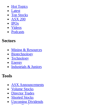
Hot Topics
Latest
Top Stocks
ASX 200
IPOs
Videos
Podcasts
Sectors
Mining & Resources
Biotechnology
Technology
Energy
Industrials & Juniors
Tools
ASX Announcements
Volume Stocks
Director Trades
Shorted Stocks
Upcoming Dividends