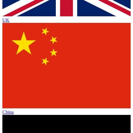
UK
China