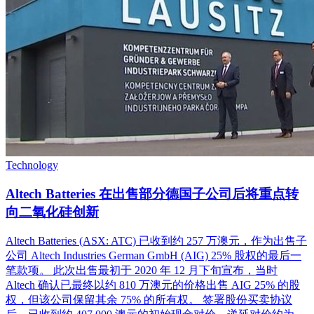
Technology
Altech Batteries 在出售部分德国子公司后将重点转
向二氧化硅创新
Altech Batteries (ASX: ATC) 已收到约 257 万澳元，作为出售子
公司 Altech Industries German GmbH (AIG) 25% 股权的最后一
笔款项。 此次出售最初于 2020 年 12 月下旬宣布，当时
Altech 确认已最终以约 810 万澳元的价格出售 AIG 25% 的股
权，但该公司保留其余 75% 的所有权。 签署股份买卖协议