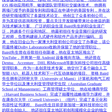
iOS 移动应用程序、敏捷团队管理和社交媒体技术。 他拥有
两项已授予的美国专利和四项正在申请中的美国专利，并在这
些研究领域撰写了多篇技术论文。 他创立了众多初创公司，
并为其提供咨询和投资，重点关注开发能够带来社会效益的新
兴技术解决方案。 广泛的职业生涯 Baird先生的职业生涯广
泛，跨越多个行业和地区。 他最初担任专业音频行业的研发
工程师，负责构建嵌入式硬件和软件产品并进行编码。 后
来，他在旧金山为一家澳大利亚初创公司设立了办事处，该公
司最终被Dolby Laboratories收购并保留了他的管理职位。
Baird先生曾在谷歌担任创新者，他在亚太地区推出了
YouTube，并将第一批 Android 设备推向市场。 他还曾在
Dentsu、Accenture、DHL 和Microsoft等新兴科技公司担任高级
管理职务。 作为一名创意技术专家，他交付了多个融合人工
智能 (AI)、机器人技术和下一代互动体验的项目。 资格 Baird
先生拥有迈阿密大学（University of Miami）计算机和电气工程
学士学位以及澳大利亚管理研究生院（Australian Graduate
School of Management）工商管理硕士学位。 他在哈佛商学院
（Harvard Business School）完成了颠覆性战略领导力课程，并
在康奈尔大学（Cornell University）（纽约）完成了多元化和
包容性证书课程。 Baird先生目前是新加坡一家科技初创公司
的联合创始人。 他还担任亚太地区初创和规模化企业的独立