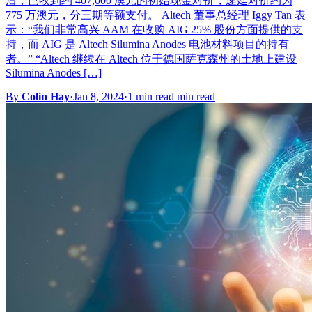
后，已收到约 407,000 澳元的初始现金对价，递延对价约为
775 万澳元，分三期等额支付。 Altech 董事总经理 Iggy Tan 表
示：“我们非常高兴 AAM 在收购 AIG 25% 股份方面提供的支
持，而 AIG 是 Altech Silumina Anodes 电池材料项目的持有
者。” “Altech 继续在 Altech 位于德国萨克森州的土地上建设
Silumina Anodes […]
By
Colin Hay
·
Jan 8, 2024
·
1 min read min read