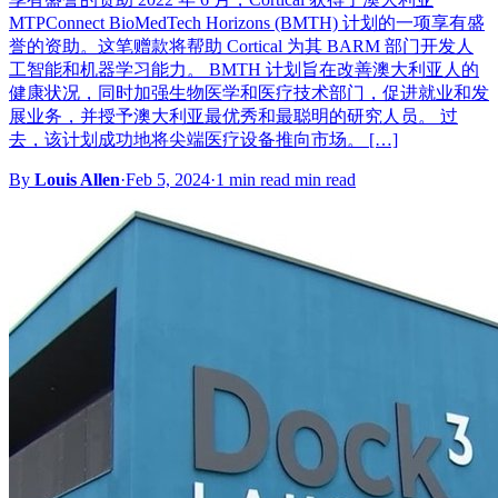
MTPConnect BioMedTech Horizo​​ns (BMTH) 计划的一项享有盛
誉的资助。这笔赠款将帮助 Cortical 为其 BARM 部门开发人
工智能和机器学习能力。 BMTH 计划旨在改善澳大利亚人的
健康状况，同时加强生物医学和医疗技术部门，促进就业和发
展业务，并授予澳大利亚最优秀和最聪明的研究人员。 过
去，该计划成功地将尖端医疗设备推向市场。 […]
By
Louis Allen
·
Feb 5, 2024
·
1 min read min read