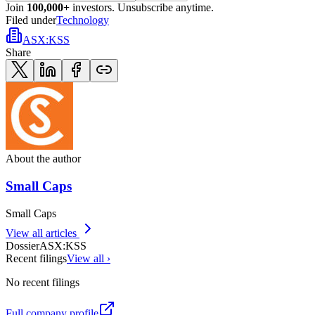
Join
100,000+
investors. Unsubscribe anytime.
Filed under
Technology
ASX
:
KSS
Share
About the author
Small Caps
Small Caps
View all articles
Dossier
ASX
:
KSS
Recent filings
View all ›
No recent filings
Full company profile