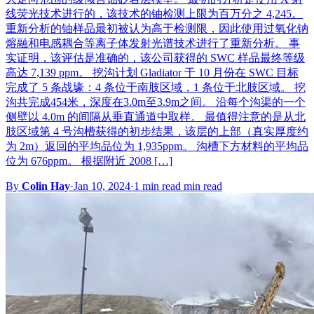
线荧光技术进行的，该技术的铀检测上限为百万分之 4,245。
重新分析的铀样品最初被认为高于检测限，因此使用过氧化钠
熔融和电感耦合等离子体发射光谱技术进行了重新分析。 事
实证明，该评估是准确的，该公司获得的 SWC 样品最终等级
高达 7,139 ppm。 挖沟计划 Gladiator 于 10 月份在 SWC 目标
完成了 5 条战壕：4 条位于南肢区域，1 条位于北肢区域。 挖
沟共完成454米，深度在3.0m至3.9m之间。 沿每个沟渠的一个
侧壁以 4.0m 的间隔从垂直通道中取样。 最值得注意的是从北
肢区域第 4 号沟槽获得的初步结果，该层的上部（真实厚度约
为 2m）返回的平均品位为 1,935ppm。 沟槽下方材料的平均品
位为 676ppm。 根据附近 2008 […]
By
Colin Hay
·
Jan 10, 2024
·
1 min read min read