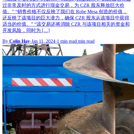
过非常及时的方式进行现金交易，为 CZR 股东释放巨大价
值。” “销售价格不仅反映了我们在 Robe Mesa 创造的价值，
还反映了该项目的巨大潜力，确保 CZR 股东从该项目中获得
适当的价值。” “该交易还将消除 CZR 与该项目相关的资金和
开发风险，同时为 […]
By
Colin Hay
·
Jan 11, 2024
·
1 min read min read