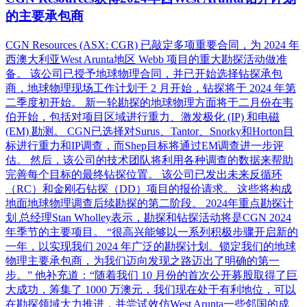
的主要承包商
CGN Resources (ASX: CGR) 已敲定多项重要合同，为 2024 年
西澳大利亚West Arunta地区 Webb 项目的重大勘探活动做准
备。 该公司已授予地球物理合同，并已开始选择钻探承包
商，地球物理现场工作计划于 2 月开始，钻探将于 2024 年第
二季度初开始。 新一轮勘探的地球物理方面将于二月份在韦
伯开始，包括对项目区域进行重力、激发极化 (IP) 和电磁
(EM) 勘测。 CGN已选择对Surus、Tantor、Snorky和Horton目
标进行重力和IP调查，而Shep目标将通过EM调查进一步评
估。 然后，该公司的技术团队将利用各种调查的数据来帮助
完善每个目标的最终钻探位置。 该公司已发出未来反循环
（RC）和金刚石钻探（DD）项目的报价请求。 这些将构成
地面地球物理调查后续勘探的第二阶段。 2024年重点勘探计
划 总经理Stan Wholley表示，勘探和钻探活动将是CGN 2024
年季节的主要项目。 “很高兴能够以一系列积极步骤开启新的
一年，以实现我们 2024 年广泛的勘探计划。锁定我们的地球
物理主要承包商，为我们迈向发现之路迈出了明确的第一
步。” 他补充道：“随着我们 10 月份的首次公开募股取得了巨
大成功，筹集了 1000 万澳元，我们现在处于有利地位，可以
在勘探领域大力推进，并尝试效仿West Arunta一些邻国的成