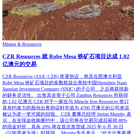
Mining & Resources
CZR Resources 就 Robe Mesa 铁矿石项目达成 1.02
亿澳元的交易
CZR Resources (ASX: CZR) 签署协议，将其在西澳大利亚
Robe Mesa 铁矿石项目的多数权益出售给中国Shenzhen Naao
Jianglan Investment Company (SNIC) 的子公司，之后将获得新
的财务灵活性。 出售其全资子公司 Zanthus Resources 所获得
的 1.02 亿澳元 CZR 对于一家在与 Miracle Iron Resources 签订
具有约束力的股份出售协议时市值为 4700 万澳元的公司来说
被认为是一笔可观的回报。 CZR 董事总经理 Stefan Murphy 表
示，在全现金收购要约中，该公司将在交易完成后获得 80%
的现金对价，其余 20% 将在首次发货或 2025 年 6 月 30 日
（以较早者为准）时获得。 Murphy先生表示：“此次出售将通