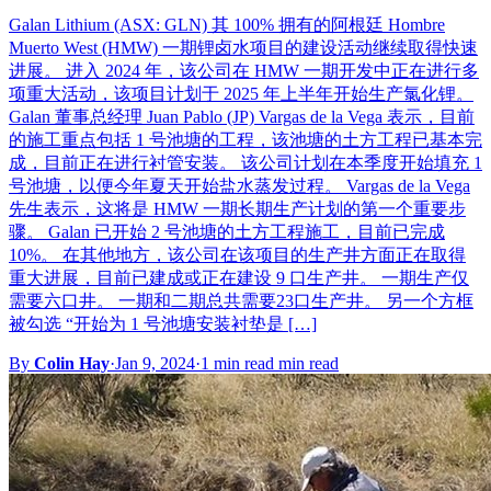
Galan Lithium (ASX: GLN) 其 100% 拥有的阿根廷 Hombre
Muerto West (HMW) 一期锂卤水项目的建设活动继续取得快速
进展。 进入 2024 年，该公司在 HMW 一期开发中正在进行多
项重大活动，该项目计划于 2025 年上半年开始生产氯化锂。
Galan 董事总经理 Juan Pablo (JP) Vargas de la Vega 表示，目前
的施工重点包括 1 号池塘的工程，该池塘的土方工程已基本完
成，目前正在进行衬管安装。 该公司计划在本季度开始填充 1
号池塘，以便今年夏天开始盐水蒸发过程。 Vargas de la Vega
先生表示，这将是 HMW 一期长期生产计划的第一个重要步
骤。 Galan 已开始 2 号池塘的土方工程施工，目前已完成
10%。 在其他地方，该公司在该项目的生产井方面正在取得
重大进展，目前已建成或正在建设 9 口生产井。 一期生产仅
需要六口井。 一期和二期总共需要23口生产井。 另一个方框
被勾选 “开始为 1 号池塘安装衬垫是 […]
By
Colin Hay
·
Jan 9, 2024
·
1 min read min read