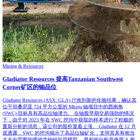
Mining & Resources
Gladiator Resources 提高Tanzanian Southwest
Corner矿区的铀品位
Gladiator Resources (ASX: GLA) 已收到新的化验结果，确认其
位于坦桑尼亚 724 平方公里的 Mkuju 铀项目中的西南角
(SWC) 目标具有高品位铀潜力。 在铀股早期交易强劲的情况
下，由于对 2023 年在 SWC 挖沟中获取的样本进行了积极的
重新分析的消息，该公司的股价显着上涨。 Gladiator 在 12 月
底透露，SWC 的挖沟揭示了高品位铀矿化，支持其具有相当
大走向范围的缓倾含铀砂岩层模型。 最初的分析是使用 X 射