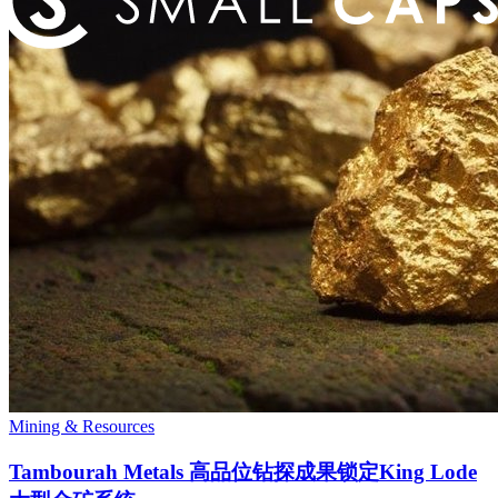
Mining & Resources
Tambourah Metals 高品位钻探成果锁定King Lode