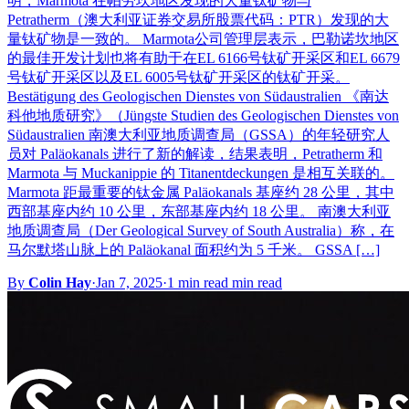
明，Marmota 在帕劳坎地区发现的大量钛矿物与
Petratherm（澳大利亚证券交易所股票代码：PTR）发现的大
量钛矿物是一致的。 Marmota公司管理层表示，巴勒诺坎地区
的最佳开发计划也将有助于在EL 6166号钛矿开采区和EL 6679
号钛矿开采区以及EL 6005号钛矿开采区的钛矿开采。
Bestätigung des Geologischen Dienstes von Südaustralien 《南达
科他地质研究》（Jüngste Studien des Geologischen Dienstes von
Südaustralien 南澳大利亚地质调查局（GSSA）的年轻研究人
员对 Paläokanals 进行了新的解读，结果表明，Petratherm 和
Marmota 与 Muckanippie 的 Titanentdeckungen 是相互关联的。
Marmota 距最重要的钛金属 Paläokanals 基座约 28 公里，其中
西部基座内约 10 公里，东部基座内约 18 公里。 南澳大利亚
地质调查局（Der Geological Survey of South Australia）称，在
马尔默塔山脉上的 Paläokanal 面积约为 5 千米。 GSSA […]
By
Colin Hay
·
Jan 7, 2025
·
1 min read min read