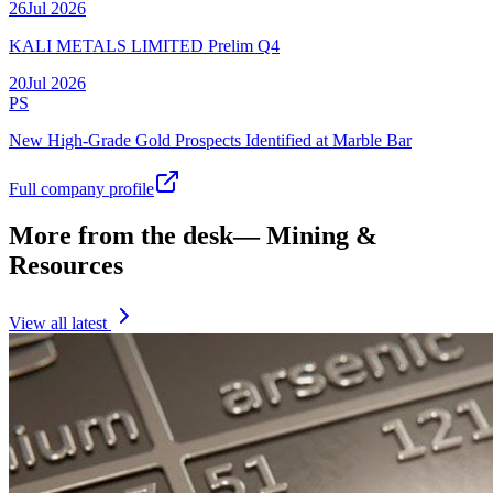
26
Jul
2026
KALI METALS LIMITED Prelim Q4
20
Jul
2026
PS
New High-Grade Gold Prospects Identified at Marble Bar
Full company profile
More from the desk
—
Mining &
Resources
View all latest