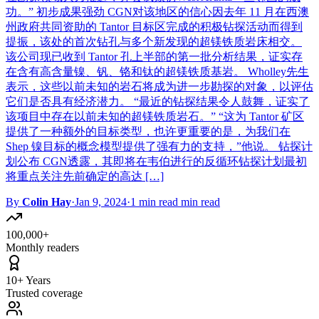
功。” 初步成果强劲 CGN对该地区的信心因去年 11 月在西澳
州政府共同资助的 Tantor 目标区完成的积极钻探活动而得到
提振，该处的首次钻孔与多个新发现的超镁铁质岩床相交。
该公司现已收到 Tantor 孔上半部的第一批分析结果，证实存
在含有高含量镍、钒、铬和钛的超镁铁质基岩。 Wholley先生
表示，这些以前未知的岩石将成为进一步勘探的对象，以评估
它们是否具有经济潜力。 “最近的钻探结果令人鼓舞，证实了
该项目中存在以前未知的超镁铁质岩石。” “这为 Tantor 矿区
提供了一种额外的目标类型，也许更重要的是，为我们在
Shep 镍目标的概念模型提供了强有力的支持，”他说。 钻探计
划公布 CGN透露，其即将在韦伯进行的反循环钻探计划最初
将重点关注先前确定的高达 […]
By
Colin Hay
·
Jan 9, 2024
·
1 min read min read
100,000+
Monthly readers
10+ Years
Trusted coverage