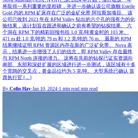
将取得一系列重要的里程碑，并进一步确认该公司旗舰 Estelle
Gold 内的 RPM 矿床存在广泛的金矿化带 阿拉斯加项目。 该
公司已收到 2023 年在 RPM Valley 钻出的六个孔的强有力的化
验结果，该计划旨在跟进和确认之前有希望的钻探结果。 六
个洞在 RPM 下的精彩回报包括 1.0 克/吨黄金时的 103 米、
471 m 处 1.0 克/吨的 79 m 和 1.2 克/吨的 76 m。 最新的 RPM
结果继续证明 RPM 资源区内存在新的广泛矿化带。 Nova 表
示，结果进一步增强了人们的信念，即 RPM Valley 存在最终
与 RPM North 连接的潜力。 这将在先前的钻探已证实资源向
南部、东部和深处扩展的区域进行进一步测试，该区域有十多
个宽阔的交叉点，黄金品位约为 5 克/吨。 大型系统已确认 首
席执行官 […]
By
Colin Hay
·
Jan 10, 2024
·
1 min read min read