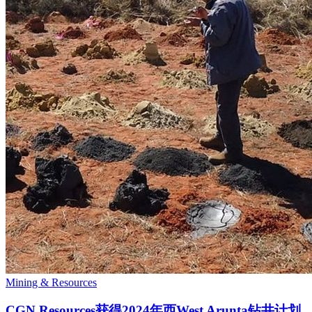
Mining & Resources
CGN Resources获得2024年西West Arunta钻井计划