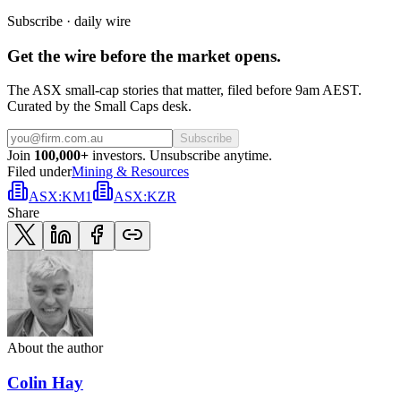
Subscribe · daily wire
Get the wire before the market opens.
The ASX small-cap stories that matter, filed before 9am AEST.
Curated by the Small Caps desk.
Subscribe
Join
100,000+
investors. Unsubscribe anytime.
Filed under
Mining & Resources
ASX
:
KM1
ASX
:
KZR
Share
About the author
Colin Hay