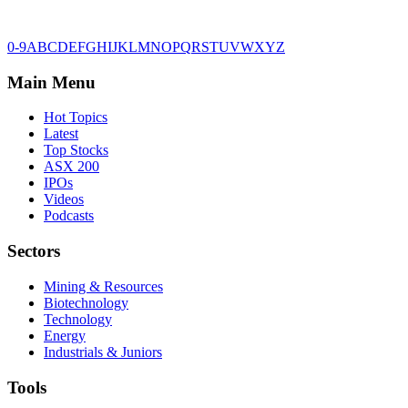
0-9
A
B
C
D
E
F
G
H
I
J
K
L
M
N
O
P
Q
R
S
T
U
V
W
X
Y
Z
Main Menu
Hot Topics
Latest
Top Stocks
ASX 200
IPOs
Videos
Podcasts
Sectors
Mining & Resources
Biotechnology
Technology
Energy
Industrials & Juniors
Tools