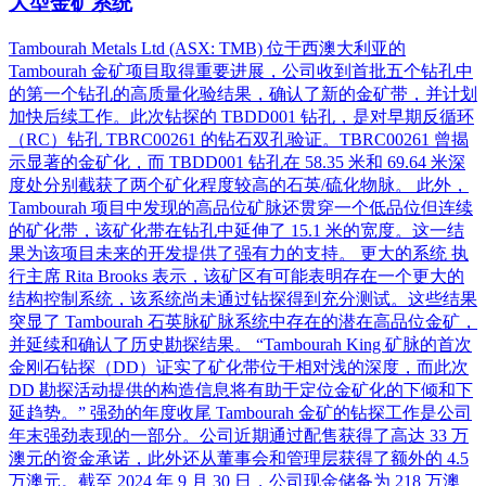
大型金矿系统
Tambourah Metals Ltd (ASX: TMB) 位于西澳大利亚的
Tambourah 金矿项目取得重要进展，公司收到首批五个钻孔中
的第一个钻孔的高质量化验结果，确认了新的金矿带，并计划
加快后续工作。此次钻探的 TBDD001 钻孔，是对早期反循环
（RC）钻孔 TBRC00261 的钻石双孔验证。TBRC00261 曾揭
示显著的金矿化，而 TBDD001 钻孔在 58.35 米和 69.64 米深
度处分别截获了两个矿化程度较高的石英/硫化物脉。 此外，
Tambourah 项目中发现的高品位矿脉还贯穿一个低品位但连续
的矿化带，该矿化带在钻孔中延伸了 15.1 米的宽度。这一结
果为该项目未来的开发提供了强有力的支持。 更大的系统 执
行主席 Rita Brooks 表示，该矿区有可能表明存在一个更大的
结构控制系统，该系统尚未通过钻探得到充分测试。这些结果
突显了 Tambourah 石英脉矿脉系统中存在的潜在高品位金矿，
并延续和确认了历史勘探结果。 “Tambourah King 矿脉的首次
金刚石钻探（DD）证实了矿化带位于相对浅的深度，而此次
DD 勘探活动提供的构造信息将有助于定位金矿化的下倾和下
延趋势。” 强劲的年度收尾 Tambourah 金矿的钻探工作是公司
年末强劲表现的一部分。公司近期通过配售获得了高达 33 万
澳元的资金承诺，此外还从董事会和管理层获得了额外的 4.5
万澳元。截至 2024 年 9 月 30 日，公司现金储备为 218 万澳