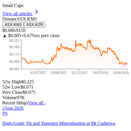
Small Caps
View all articles
Dossier
ASX
:
KM1
ASX
:
KM1
ASX
:
KZR
$0.080
AUD
▲
$0.005
+
6.67
%
vs prev close
$0.225
$0.180
$0.135
$0.090
$0.045
02/05/2025
18/08/2025
02/12/2025
19/03/2026
10/08/2026
52w High
$0.225
52w Low
$0.071
Prev Close
$0.075
Volume
97K
Recent filings
View all ›
2
Aug
2026
PS
High-Grade Tin and Tungsten Mineralisation at Mt Cudgewa