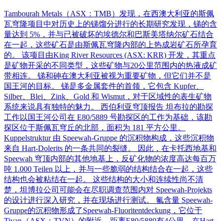
Tambourah Metals（ASX：TMB）发现，在西澳大利亚的斯佩
瓦穹隆项目中对历史上的锑馏分进行的长期研究发现，锑的含
量达到 5%，并与已被破坏的埃德尔和巴斯美塔纳尔矿石结合
在一起，这些矿石是由斯佩瓦穹隆内部的上热成岩矿石所孕育
的。 该项目由King River Resources (ASX: KRR) 开发，其重点
是矿物开采的不同类型，这些矿物与20公里范围内的热液成矿
带相连。 锑和砷在澳大利亚被视为重要矿物，但它们并不是
国王河的目标。 锑是多金属套件的首领，它包含 Kupfer、
Silber、Blei、Zink、Gold 和 Wismut，对于区域性的表生矿物
系统来说具有独特的魅力。 西伯利亚穹顶报告 坦布拉的勘探
工作以国王河公司在 E80/5889 号勘探区的工作为基础，该勘
探区位于斯佩瓦穹丘的北部，面积为 181 平方公里。
Kuppelstruktur 由 Speewah-Gruppe 的沉积物构成，这些沉积物
来自 Hart-Dolerits 的一条共同的裂缝。 因此，在卡托西地基和
Speewah 穹顶内部的其他地基上，反矿化物的浓度高达每百万
吨 1.000 Teilen 以上，并与一些脆弱的结构结合在一起，这些
结构也会被粘结在一起。 这些结构的大小和连续性尚不清
楚，坦博拉公司可能会在尽职调查范围内对 Speewah-Projekts
的设计进行深入研究，并在现场进行测试。 氟含量 Speewah-
Gruppe的沉积物形成了Speewah-Fluoritentdeckung，它位于
Tivan（ASX：TVN）的附近，距离E80/5889有4公里，在Hart-